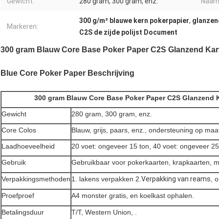
Gewicht:
280 gram, 300 gram, enz.
Naam 
300 g/m² blauwe kern pokerpapier
,
glanzen
Markeren:
C2S de zijde polijst Document
300 gram Blauw Core Base Poker Paper C2S Glanzend Kar
Blue Core Poker Paper Beschrijving
300 gram Blauw Core Base Poker Paper C2S Glanzend K
Gewicht
280 gram, 300 gram, enz.
Core Colos
Blauw, grijs, paars, enz., ondersteuning op maa
Laadhoeveelheid
20 voet: ongeveer 15 ton, 40 voet: ongeveer 25
Gebruik
Gebruikbaar voor pokerkaarten, krapkaarten, m
Verpakkingsmethoden
1. lakens verpakken 2.
Verpakking van reams
, 
Proefproef
A4 monster gratis, en koelkast ophalen.
Betalingsduur
T/T, Western Union, .