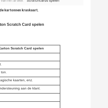
van het artikel:
Scratchcards spelen
de kartonnen kraskaart
,
ton Scratch Card spelen
arton Scratch Card spelen
t.
 ton.
agische kaarten, enz.
ondersteuning aan de klant.