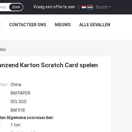
Vraag een offerte aan
|
Dutch
Zoek
E
CONTACTEER ONS
NIEUWS
ALLE GEVALLEN
len
anzend Karton Scratch Card spelen
mst:
China
BM PAPER
ISO, SGS
BM 918
den Algemene voorwaarden:
:
1 ton