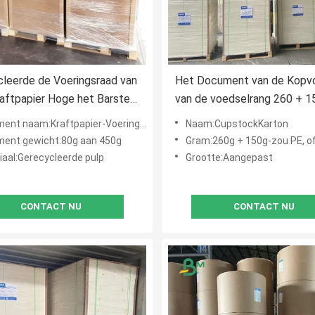
leerde de Voeringsraad van
Het Document van de Kopv
aftpapier Hoge het Barsten
van de voedselrang 260 + 1
e 120gsm 150gsm
Met een laag bedekt Wit vo
nt naam:Kraftpapier-Voeringsraad
Naam:CupstockKarton
Koffiekop
ent gewicht:80g aan 450g
Gram:260g + 150g-zou PE, of ander gram kunnen wo
iaal:Gerecycleerde pulp
Grootte:Aangepast
CONTACT NU
CONTACT NU