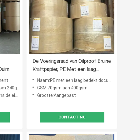
De Voeringsraad van Oilproof Bruine
Duim
Kraftpapier, PE Met een laag
or
bedekt Document Broodjes voor
ment
Naam:PE met een laag bedekt document
Voedsel die 70gsm 80gsm 90gsm
sm 260gsm
GSM:70gsm aan 400gsm
verpakken
ant aanpassen
Grootte:Aangepast
CONTACT NU