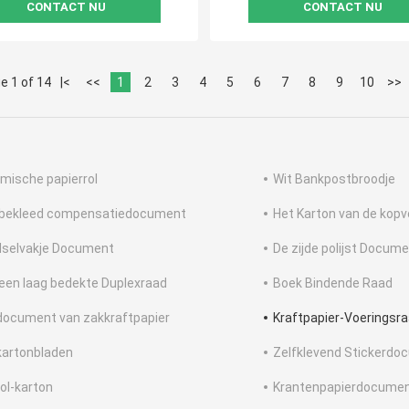
CONTACT NU
CONTACT NU
e 1 of 14
|<
<<
1
2
3
4
5
6
7
8
9
10
>>
mische papierrol
Wit Bankpostbroodje
 bekleed compensatiedocument
Het Karton van de kop
selvakje Document
De zijde polijst Docum
een laag bedekte Duplexraad
Boek Bindende Raad
document van zakkraftpapier
Kraftpapier-Voeringsr
kartonbladen
Zelfklevend Stickerdo
tol-karton
Krantenpapierdocumen