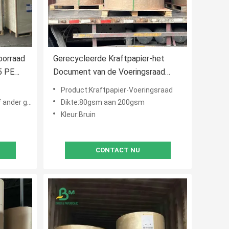
oorraad
Gerecycleerde Kraftpapier-het
5 PE
Document van de Voeringsraad
or
Harde Stijfheid 100gsm - 200gsm
Product:Kraftpapier-Voeringsraad
rden aangepast
Dikte:80gsm aan 200gsm
Kleur:Bruin
CONTACT NU