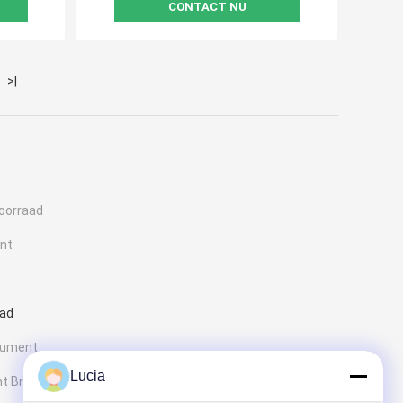
CONTACT NU
>|
voorraad
ent
aad
cument
Lucia
t Broodje