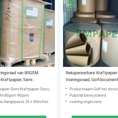
ringsraad van 80GSM
Rekupereerbare Kraftpapier
raftpapier, Semi
Voeringsraad, Golfdocumen
gbaar Kraftpapier-Document
Broodje voor Vakje 80gsm 
apier:Semi Kraftpapier-Document
Productnaam:Golf het document van kraftpapier vo
ementzakken
110gsm
cht:80gsm 90gsm
Pulpstijl:Gerecycleerd
te:Aangepaste 25 x 36Inches
coating:ongecoate