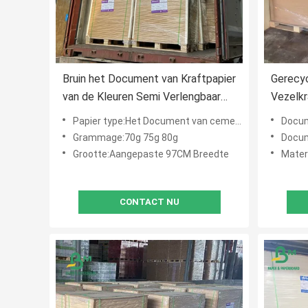
Bruin het Document van Kraftpapier
Gerecyc
van de Kleuren Semi Verlengbaar
Vezelkr
Zak Broodje 97CM Breedte 70g
Sterkt
Papier type:Het Document van cementkraftpapier Broodje
Docume
75g 80g
Grammage:70g 75g 80g
Docum
Grootte:Aangepaste 97CM Breedte
Mater
CONTACT NU