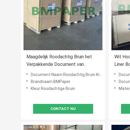
Maagdelijk Roodachtig Bruin het
Wit Hoo
Verpakkende Document van
Liner 
Kraftpapier Broodje voor Douane
voor Ka
Document Naam:Roodachtig Bruin Kraftpapier-Document
Docume
Verpakkende Vakjes
Brandnaam:BMPaper
Docum
Kleur:Roodachtige Bruin
Mater
CONTACT NU