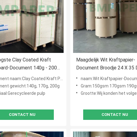
gste Clay Coated Kraft
Maagdelijk Wit Kraftpapier-
Board-Document 140g - 200g
Document Broodje 24 X 35 
rtonvakje
150gsm 170gsm 190gsm vo
nt naam:Clay Coated Kraft Paper
naam:Wit Kraftpapier-Docu
Document Zakken
ent gewicht:140g, 170g, 200g
Gram:150gsm 170gsm 190gsm 240g
iaal:Gerecycleerde pulp
Grootte:Wij konden het volgens de eisen van de kl
CONTACT NU
CONTACT NU