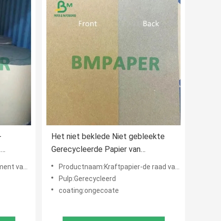
-
Het niet beklede Niet gebleekte
t
Gerecycleerde Papier van
90gsm
Pulpkraftpapier 230gsm 250gsm
ering broodje
Productnaam:Kraftpapier-de raad van de voeringskaart
300gsm
Pulp:Gerecycleerd
coating:ongecoate