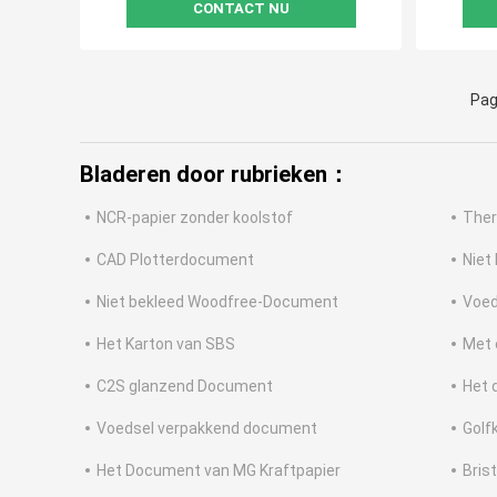
CONTACT NU
Pag
Bladeren door rubrieken：
NCR-papier zonder koolstof
Ther
CAD Plotterdocument
Niet
Niet bekleed Woodfree-Document
Voed
Het Karton van SBS
Met 
C2S glanzend Document
Het 
Voedsel verpakkend document
Golf
Het Document van MG Kraftpapier
Bris