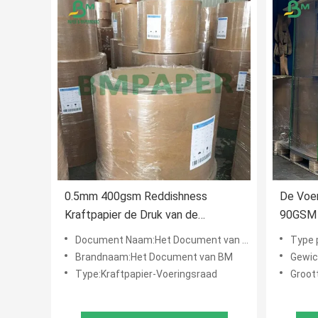
0.5mm 400gsm Reddishness
De Voe
Kraftpapier de Druk van de
90GSM K
Kartoncompensatie voor
Verlen
Document Naam:Het Document van Reddishnesskraftpapier
Type p
Verpakkingsvakje
voor C
Brandnaam:Het Document van BM
Gewi
Type:Kraftpapier-Voeringsraad
Groot