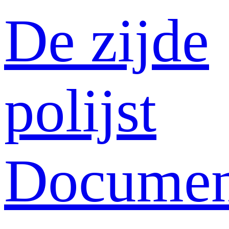
De zijde
polijst
Documen