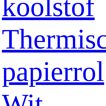
koolstof
Thermis
papierrol
Wit