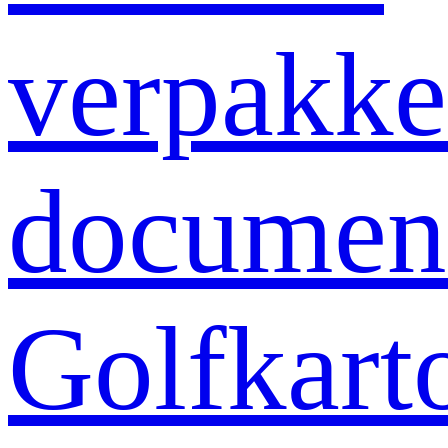
verpakk
documen
Golfkart