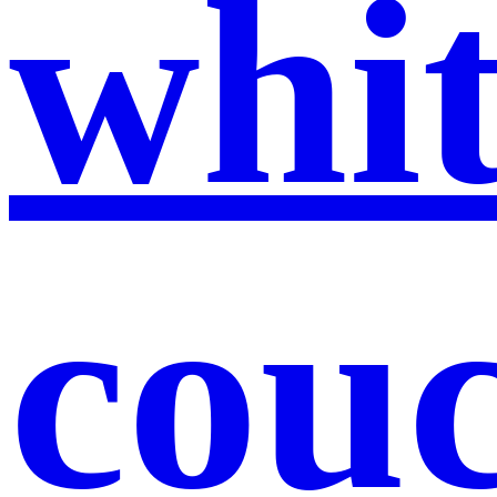
whi
cou