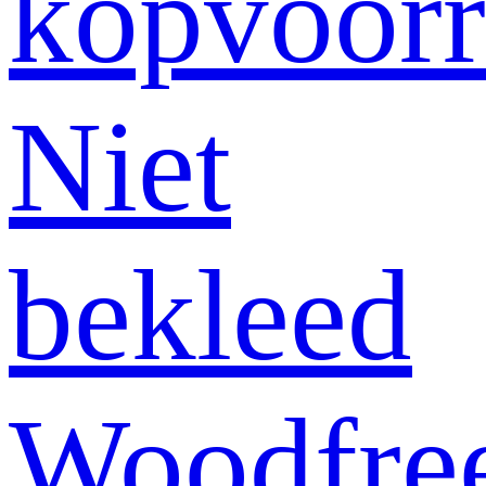
kopvoor
Niet
bekleed
Woodfre