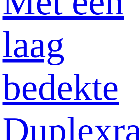
Met een
laag
bedekte
Duplexr