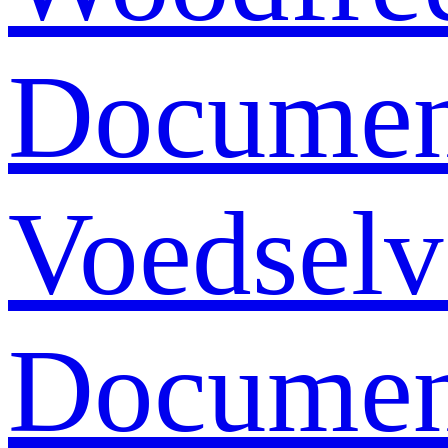
Documen
Voedselv
Documen