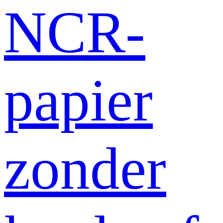
NCR-
papier
zonder