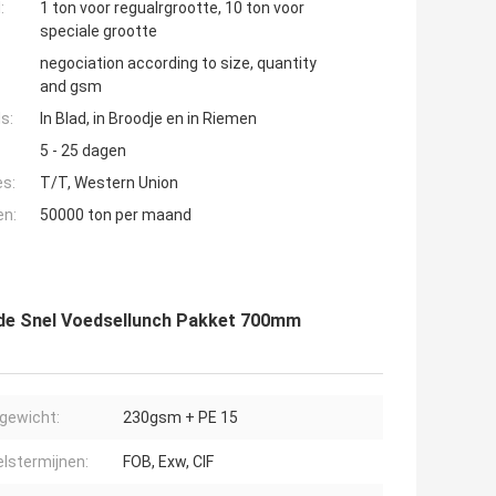
:
1 ton voor regualrgrootte, 10 ton voor
speciale grootte
negociation according to size, quantity
and gsm
s:
In Blad, in Broodje en in Riemen
5 - 25 dagen
es:
T/T, Western Union
en:
50000 ton per maand
 de Snel Voedsellunch Pakket 700mm
gewicht:
230gsm + PE 15
lstermijnen:
FOB, Exw, CIF