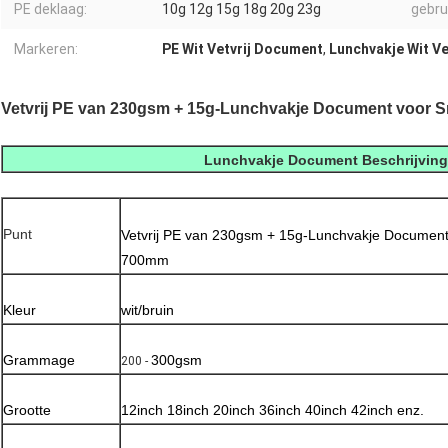
PE deklaag:
10g 12g 15g 18g 20g 23g
gebru
Markeren:
PE Wit Vetvrij Document
,
Lunchvakje Wit V
Vetvrij PE van 230gsm + 15g-Lunchvakje Document voor 
Lunchvakje Document Beschrijving
Punt
Vetvrij PE van 230gsm + 15g-Lunchvakje Document
700mm
Kleur
wit/bruin
Grammage
300gsm
200 -
Grootte
12inch 18inch 20inch 36inch 40inch 42inch enz.