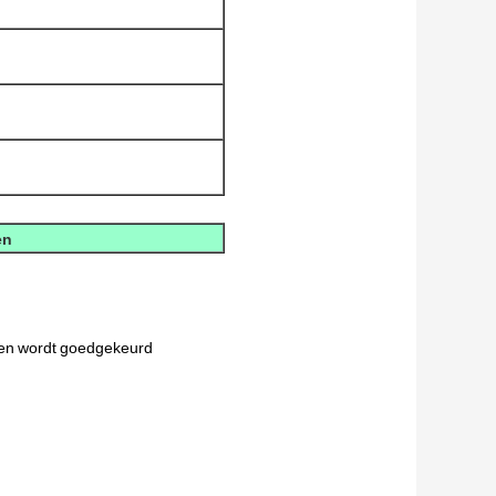
en
en
wordt
goedgekeurd