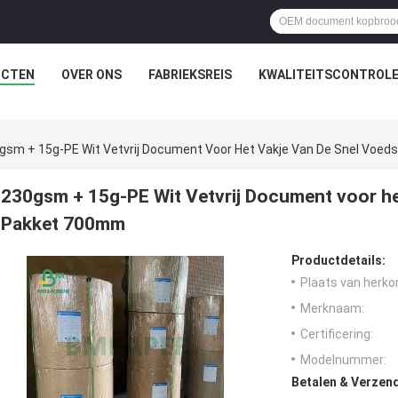
UCTEN
OVER ONS
FABRIEKSREIS
KWALITEITSCONTROL
gsm + 15g-PE Wit Vetvrij Document Voor Het Vakje Van De Snel Voe
230gsm + 15g-PE Wit Vetvrij Document voor he
Pakket 700mm
Productdetails:
Plaats van herko
Merknaam:
Certificering:
Modelnummer:
Betalen & Verzen