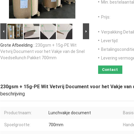
Min. bestelaantal
Prijs:
Verpakking Detail
Levertijd:
Grote Afbeelding :
230gsm + 15g-PE Wit
Betalingsconditi
Vetvrij Document voor het Vakje van de Snel
Voedsellunch Pakket 700mm
Levering vermog
Contact
230gsm + 15g-PE Wit Vetvrij Document voor het Vakje van
beschrijving
Productnaam:
Lunchvakje document
Basis
Spoelgrootte:
700mm
Hande