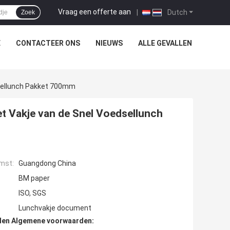
Vraag een offerte aan
|
Dutch
Zoek
E
CONTACTEER ONS
NIEUWS
ALLE GEVALLEN
dsellunch Pakket 700mm
t Vakje van de Snel Voedsellunch
mst:
Guangdong China
BM paper
ISO, SGS
Lunchvakje document
den Algemene voorwaarden: