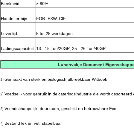
Bleekheid
≥ 80%
Handeltermijn
FOB- EXW, CIF
Levertijd
5 tot 25 werkdagen
Ladingscapaciteit
13 - 15 Ton/20GP; 25 - 26 Ton/40GP
Lunchvakje Document Eigenschapp
Gemaakt van sterk en biologisch afbreekbaar Witboek
1)
Voedsel - voor gebruik in de
cateringsindustrie die wordt
gesorteerd 
2)
Vriendschappelijk, duurzaam, geschikt en betrouwbare Eco -
3)
Bestand lek en vet, stapelbaar
4)