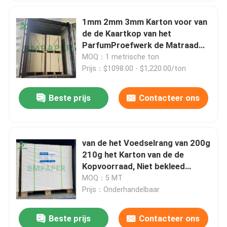
1mm 2mm 3mm Karton voor van
de de Kaartkop van het
ParfumProefwerk de Matraad
460*610mm
MOQ：1 metrische ton
Prijs：$1098.00 - $1,220.00/ton
Beste prijs
Contacteer ons
van de het Voedselrang van 200g
210g het Karton van de de
Kopvoorraad, Niet bekleed
Waterdicht Basisdocument
MOQ：5 MT
Prijs：Onderhandelbaar
Beste prijs
Contacteer ons