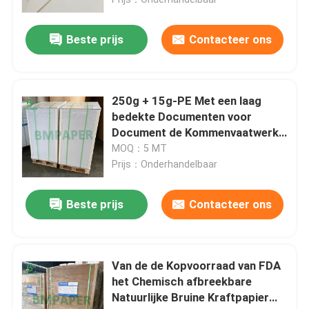
Beste prijs
Contacteer ons
Fabrieksreis
Kwaliteitscontrole
250g + 15g-PE Met een laag
bedekte Documenten voor
Contacteer ons
Document de Kommenvaatwerk
van Platenkoppen
MOQ：5 MT
Prijs：Onderhandelbaar
nieuws
Beste prijs
Contacteer ons
Alle Gevallen
NCR-papier zonder koolstof
Van de de Kopvoorraad van FDA
het Chemisch afbreekbare
Natuurlijke Bruine Kraftpapier
Thermische papierrol