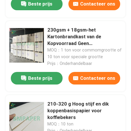
Beste prijs
Contacteer ons
230gsm + 18gsm-het
Kartonbrandkast van de
Kopvoorraad Geen
Geurspecialiteit voor
MOQ：1 ton voor commomgrootte of
Noedelkommen
10 ton voor speciale grootte
Prijs：Onderhandelbaar
Beste prijs
Contacteer ons
Thuis
210-320 g Hoog stijf en dik
koppenbasispapier voor
Producten
koffiebekers
MOQ：10 ton
Over ons
Prijs：Onderhandelbaar