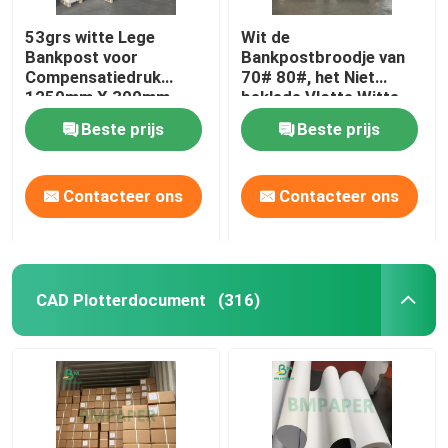
53grs witte Lege
Wit de
Bankpost voor
Bankpostbroodje van
Compensatiedruk
70# 80#, het Niet
1250mm X 300mm
beklede Vlotte Witte
700mm X 300mm
Document van de
Beste prijs
Beste prijs
Compensatiedruk
Contacteer ons
Contacteer ons
CAD Plotterdocument
(316)