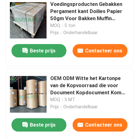
Voedingsproducten Gebakken
Pergament kant Doilies Papier
50gm Voor Bakken Muffin
Papierbekers
MOQ：5 ton
Prijs：Onderhandelbaar
Beste prijs
Contacteer ons
OEM ODM Witte het Kartonpe
van de Kopvoorraad die voor
Document Kopdocument Kom
met een laag wordt bedekt
MOQ：5 MT
Prijs：Onderhandelbaar
Beste prijs
Contacteer ons