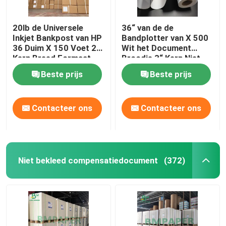
20lb de Universele
36“ van de de
Inkjet Bankpost van HP
Bandplotter van X 500
36 Duim X 150 Voet 2“
Wit het Document
Kern Breed Formaat
Broodje 3“ Kern Niet
beklede Vlot
Beste prijs
Beste prijs
Contacteer ons
Contacteer ons
Niet bekleed compensatiedocument
(372)