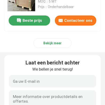
van de de Soepkom Document
MOQ：5 MT
250gsm
Prijs：Onderhandelbaar
Wit Bankpostbroodje
Beste prijs
Contacteer ons
CAD Plotterdocument
Niet bekleed compensatiedocument
Bekijk meer
Het Karton van de kopvoorraad
Laat een bericht achter
We bellen je snel terug!
Niet bekleed Woodfree-Document
Voedselvakje Document
De zijde polijst Document