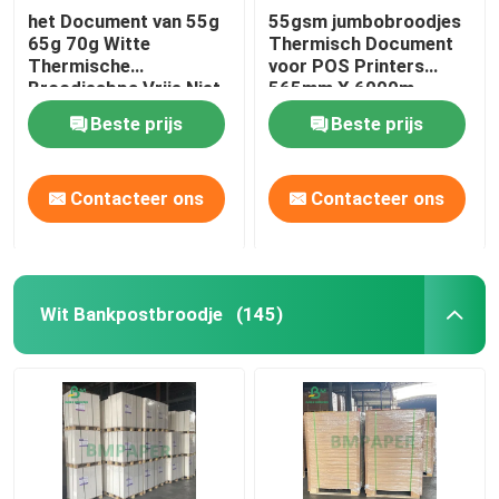
het Document van 55g
55gsm jumbobroodjes
65g 70g Witte
Thermisch Document
Thermische
voor POS Printers
Broodjesbpa Vrije Niet
565mm X 6000m
bekleed voor Verslag
Beste prijs
Beste prijs
Contacteer ons
Contacteer ons
Wit Bankpostbroodje
(145)