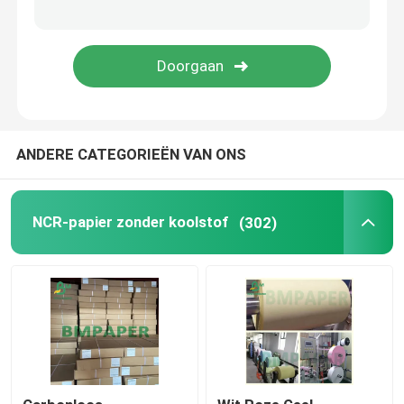
Het Karton van SBS
Met een laag bedekte Duplexraad
ANDERE CATEGORIEËN VAN ONS
Boek Bindende Raad
C2S glanzend Document
NCR-papier zonder koolstof
(302)
Het document van zakkraftpapier
Kraftpapier-Voeringsraad
Voedsel verpakkend document