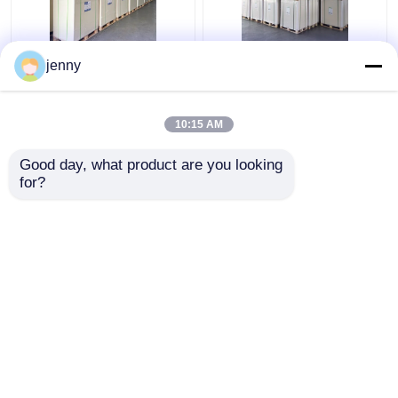
Mat wit Houtvrij
0.4mm Absorberend
jenny
ongecoat papier-Raad
Niet bekleed Karton,
voor de Brochures van
Voor het drukken
de Affichekaart
geschikte Witte
10:15 AM
Vloeipapierdocument
Beste prijs
Beste prijs
Bladen
Good day, what product are you looking 
for?
Contacteer ons
Contacteer ons
Bekijk meer
Thuis
Ongeveer ons
Contacteer ons
Desktop Site
Sitemap
Privacy Policy