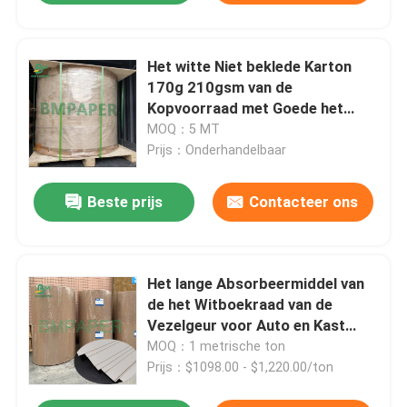
Het witte Niet beklede Karton
170g 210gsm van de
Kopvoorraad met Goede het
Vouwen Duurzaamheid
MOQ：5 MT
Prijs：Onderhandelbaar
Beste prijs
Contacteer ons
Het lange Absorbeermiddel van
de het Witboekraad van de
Vezelgeur voor Auto en Kast
350mm 500mm
MOQ：1 metrische ton
Prijs：$1098.00 - $1,220.00/ton