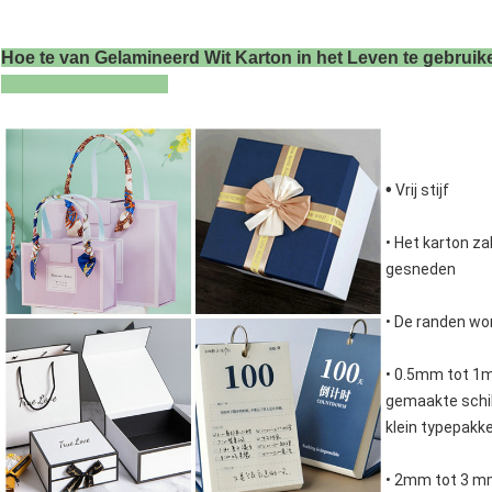
Hoe te van Gelamineerd Wit Karton in het Leven te gebruik
•
Vrij stijf
• Het karton z
gesneden
• De randen wo
• 0.5mm tot 1m
gemaakte schil
klein typepakke
• 2mm tot 3 m