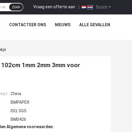
Vraag een offerte aan
|
Dutch
Zoek
E
CONTACTEER ONS
NIEUWS
ALLE GEVALLEN
kje
2 X 102cm 1mm 2mm 3mm voor
mst:
China
BMPAPER
ISO, SGS
BM0426
den Algemene voorwaarden: