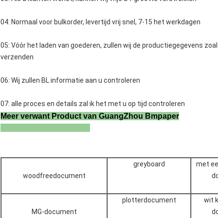
04: Normaal voor bulkorder, levertijd vrij snel, 7-15 het werkdagen
05: Vóór het laden van goederen, zullen wij de productiegegevens zoal
verzenden
06: Wij zullen BL informatie aan u controleren
07: alle proces en details zal ik het met u op tijd controleren
Meer verwant Product van GuangZhou Bmpaper
greyboard
met ee
woodfreedocument
d
plotterdocument
wit 
MG-document
d