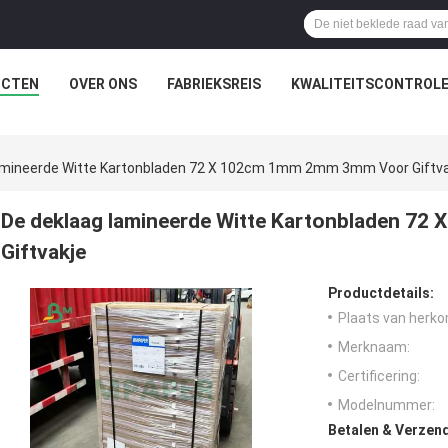
UCTEN
OVER ONS
FABRIEKSREIS
KWALITEITSCONTROL
amineerde Witte Kartonbladen 72 X 102cm 1mm 2mm 3mm Voor Giftva
De deklaag lamineerde Witte Kartonbladen 7
Giftvakje
Productdetails:
Plaats van herko
Merknaam:
Certificering:
Modelnummer:
Betalen & Verzen