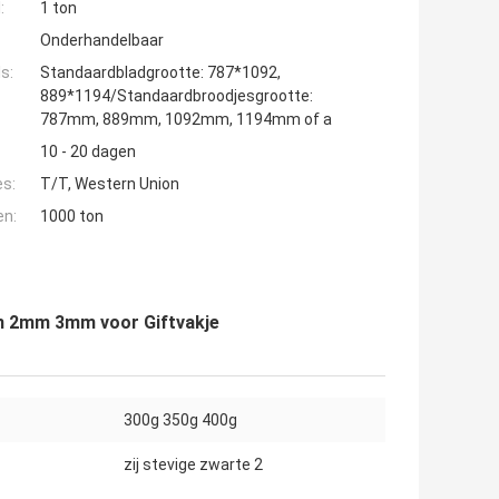
:
1 ton
Onderhandelbaar
s:
Standaardbladgrootte: 787*1092,
889*1194/Standaardbroodjesgrootte:
787mm, 889mm, 1092mm, 1194mm of a
10 - 20 dagen
es:
T/T, Western Union
en:
1000 ton
m 2mm 3mm voor Giftvakje
300g 350g 400g
zij stevige zwarte 2