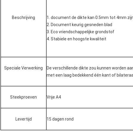
Beschrijving
1.
document de dikte kan 0.5mm tot 4mm zij
2.
Document keurig gesneden blad
3. Eco vriendschappelijke grondstof
4. Stabiele
en hoogste kwaliteit
Speciale Verwerking
De verschillende dikte zou kunnen worden a
met een laag bedekkend één kant of bilatera
Steekproeven
Vrije A4
Levertijd
15 dagen rond