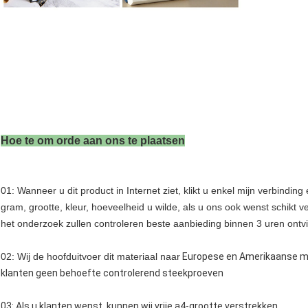
Hoe te om orde aan ons te plaatsen
01: Wanneer u dit product in Internet ziet, klikt u enkel mijn verbind
gram, grootte, kleur, hoeveelheid u wilde, als u ons ook wenst schikt 
het onderzoek zullen controleren beste aanbieding binnen 3 uren ontv
02: Wij de hoofduitvoer dit materiaal naar
Europese en Amerikaanse mark
klanten geen behoefte controlerend steekproeven
03: Als u klanten wenst, kunnen wij vrije a4-grootte verstrekken