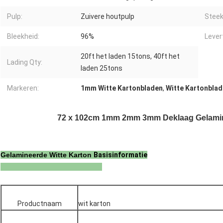
Pulp:
Zuivere houtpulp
Steek
Bleekheid:
96%
Levert
20ft het laden 15tons, 40ft het
Lading Qty:
laden 25tons
Markeren:
1mm Witte Kartonbladen
,
Witte Kartonbla
72 x 102cm 1mm 2mm 3mm Deklaag Gelamine
Gelamineerde Witte Karton
Basisinformatie
Productnaam
wit karton