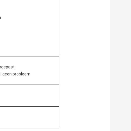
n
angepast
al geen probleem