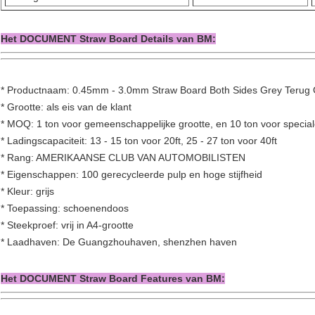
Het DOCUMENT Straw Board Details van BM:
* Productnaam: 0.45mm - 3.0mm Straw Board Both Sides Grey Terug
* Grootte: als eis van de klant
* MOQ: 1 ton voor gemeenschappelijke grootte, en 10 ton voor special
* Ladingscapaciteit: 13 - 15 ton voor 20ft, 25 - 27 ton voor 40ft
* Rang: AMERIKAANSE CLUB VAN AUTOMOBILISTEN
* Eigenschappen: 100 gerecycleerde pulp en hoge stijfheid
* Kleur: grijs
* Toepassing: schoenendoos
* Steekproef: vrij in A4-grootte
* Laadhaven: De Guangzhouhaven, shenzhen haven
Het DOCUMENT Straw Board Features van BM: