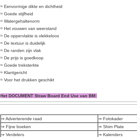
≈ Eenvormige dikte en dichtheid
≈ Goede stijfheid
≈ Watergehaltenorm
≈ Het vouwen van weerstand
≈ De oppervlakte is vlekkeloos
≈ De textuur is duidelijk
≈ De randen zijn vlak
≈ De prijs is goedkoop
≈ Goede treksterkte
≈ Klantgericht
≈ Voor het drukken geschikt
Het DOCUMENT Straw Board End Use van BM:
⇒ Adverterende raad
⇒ Fotokader
⇒ Fijne boeken
⇒ Shim Plate
⇒ Verdelers
⇒ Kalenders