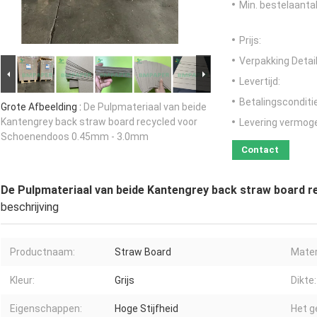
Min. bestelaantal
Prijs:
Verpakking Detail
Levertijd:
Betalingsconditi
Grote Afbeelding :
De Pulpmateriaal van beide
Kantengrey back straw board recycled voor
Levering vermog
Schoenendoos 0.45mm - 3.0mm
Contact
De Pulpmateriaal van beide Kantengrey back straw board
beschrijving
Productnaam:
Straw Board
Mater
Kleur:
Grijs
Dikte:
Eigenschappen:
Hoge Stijfheid
Het g