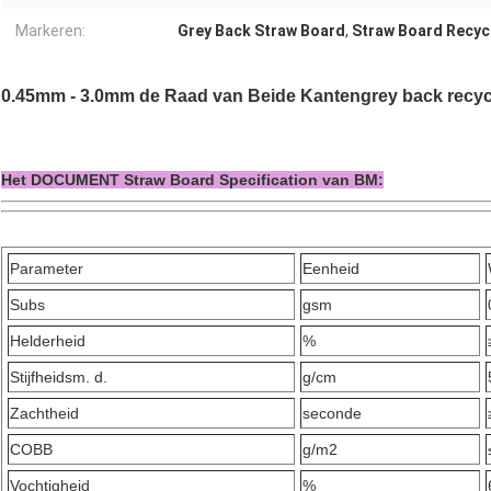
Markeren:
Grey Back Straw Board
,
Straw Board Recyc
0.45mm - 3.0mm de Raad van Beide Kantengrey back recy
Het DOCUMENT Straw Board Specification van BM:
Parameter
Eenheid
Subs
gsm
Helderheid
%
Stijfheidsm. d.
g/cm
Zachtheid
seconde
COBB
g/m2
Vochtigheid
%