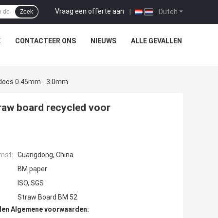
Vraag een offerte aan
|
Dutch
Zoek
E
CONTACTEER ONS
NIEUWS
ALLE GEVALLEN
ndoos 0.45mm - 3.0mm
raw board recycled voor
mst:
Guangdong, China
BM paper
ISO, SGS
Straw Board BM 52
den Algemene voorwaarden: