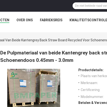
UCTEN
OVER ONS
FABRIEKSREIS
KWALITEITSCONTROL
iaal Van Beide Kantengrey Back Straw Board Recycled Voor Schoene
De Pulpmateriaal van beide Kantengrey back st
Schoenendoos 0.45mm - 3.0mm
Productdetails:
Plaats van herko
Merknaam:
Certificering:
Modelnummer:
Betalen & Verzen