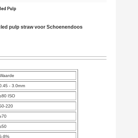
led Pulp
cled pulp straw voor Schoenendoos
Waarde
0.45 - 3.0mm
≥80 ISO
50-220
≥70
≤50
6-8%