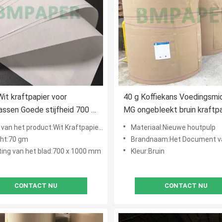
it kraftpapier voor
40 g Koffiekans Voedingsmi
assen Goede stijfheid 700 x
MG ongebleekt bruin kraftpa
mm
Rollen
n het product:Wit Kraftpapier-Document
Materiaal:Nieuwe houtpulp
ht:70 gm
Brandnaam:Het Document v
ing van het blad:700 x 1000 mm
Kleur:Bruin
CONTACT NU
CONTACT NU