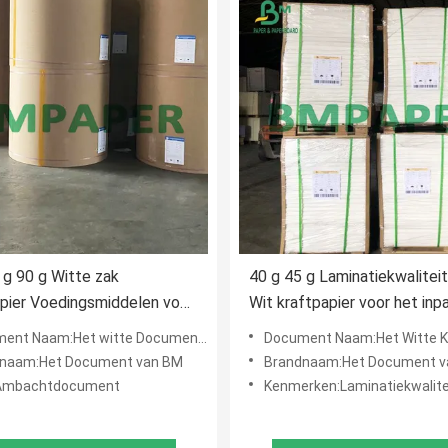
 g 90 g Witte zak
40 g 45 g Laminatiekwalitei
pier Voedingsmiddelen voor
Wit kraftpapier voor het inp
happenzakken
van eetbare artikelen
 Naam:Het witte Document van Zakkraftpapier
Document Naam:Het Witte Kraftpapier Doc
naam:Het Document van BM
Brandnaam:Het Document v
:Ambachtdocument
Kenmerken:Laminatiekwalite