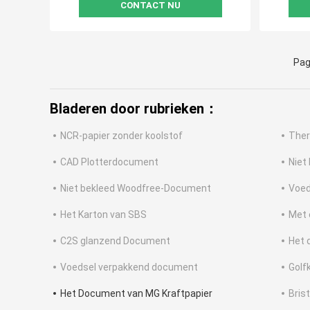
CONTACT NU
Pag
Bladeren door rubrieken：
NCR-papier zonder koolstof
Ther
CAD Plotterdocument
Niet
Niet bekleed Woodfree-Document
Voed
Het Karton van SBS
Met 
C2S glanzend Document
Het 
Voedsel verpakkend document
Golf
Het Document van MG Kraftpapier
Bris