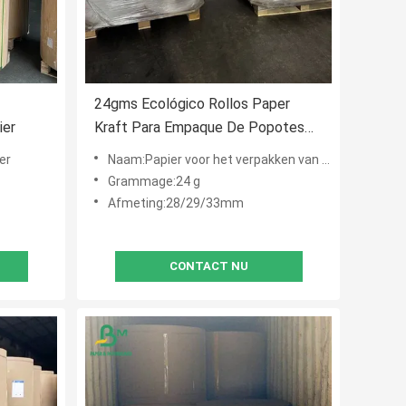
24gms Ecológico Rollos Paper
ier
Kraft Para Empaque De Popotes
28/29/33mm
er
Naam:Papier voor het verpakken van rietjes
Grammage:24 g
Afmeting:28/29/33mm
CONTACT NU