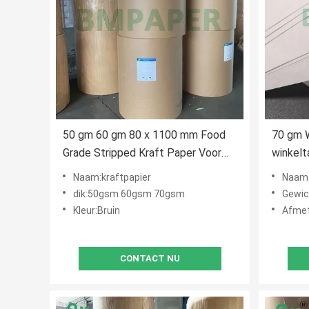
50 gm 60 gm 80 x 1100 mm Food
70 gm W
Grade Stripped Kraft Paper Voor
winkelt
voedselverpakkingszakken
1000 
Naam:kraftpapier
Naam va
dik:50gsm 60gsm 70gsm
Gewic
Kleur:Bruin
Afmet
CONTACT NU