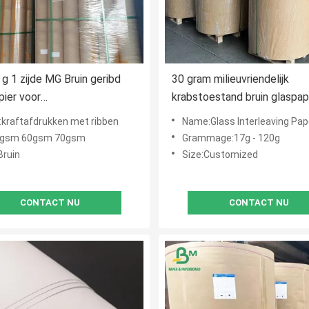
 g 1 zijde MG Bruin geribd
30 gram milieuvriendelijk
pier voor
krabstoestand bruin glaspap
lverpakkingen 60 cm breed
kraftafdrukken met ribben
Name:Glass Interleaving Pap
0gsm 60gsm 70gsm
Grammage:17g - 120g
Bruin
Size:Customized
CONTACT NU
CONTACT NU