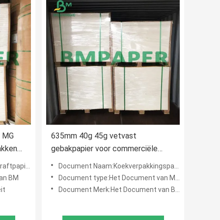
t MG
635mm 40g 45g vetvast
akken
gebakpapier voor commerciële
restaurants
ument van MG
Document Naam:Koekverpakkingspapier
an BM
Document type:Het Document van MG Kraftpapier
it
Document Merk:Het Document van BM