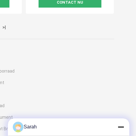
CONTACT NU
>|
voorraad
ent
aad
cument
Sarah
t Broodje