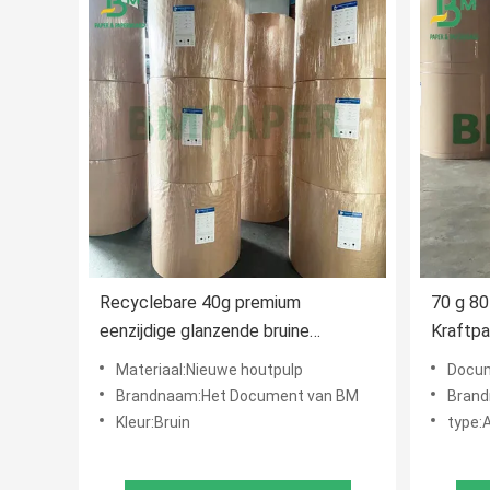
Recyclebare 40g premium
70 g 80
eenzijdige glanzende bruine
Kraftpa
kraftzak papierrol
boodsc
Materiaal:Nieuwe houtpulp
Document
Brandnaam:Het Document van BM
Brand
Kleur:Bruin
type