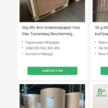
36g Wit Anti-Schimmelpapier Voor
50 g 60
Glas Tussenlaag Bescherming
kraftpa
65x95cm
voedse
Papiernaam:Witpapier
Naam:
GSM:28G 36G 38G 40G
Dik:5
Grondstof:Maagd
Kleur:
CONTACT NU