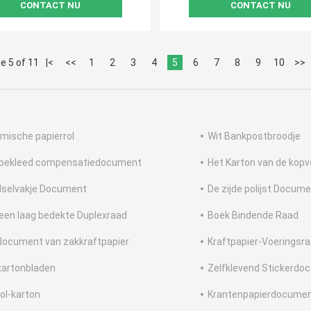
CONTACT NU
CONTACT NU
e 5 of 11
|<
<<
1
2
3
4
5
6
7
8
9
10
>>
mische papierrol
Wit Bankpostbroodje
 bekleed compensatiedocument
Het Karton van de kop
selvakje Document
De zijde polijst Docum
een laag bedekte Duplexraad
Boek Bindende Raad
document van zakkraftpapier
Kraftpapier-Voeringsr
kartonbladen
Zelfklevend Stickerdo
tol-karton
Krantenpapierdocumen