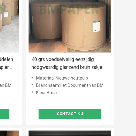
ddelen
40 grs voedselveilig eenzijdig
pier
hoogwaardig glanzend bruin zakje
kraftpapier
Materiaal:Nieuwe houtpulp
an BM
Brandnaam:Het Document van BM
Kleur:Bruin
CONTACT NU