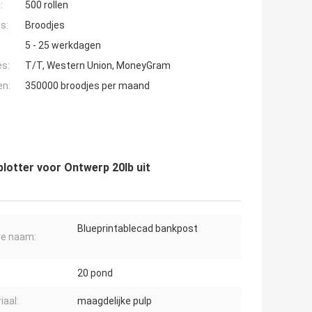
:
500 rollen
s:
Broodjes
5 - 25 werkdagen
es:
T/T, Western Union, MoneyGram
en:
350000 broodjes per maand
lotter voor Ontwerp 20lb uit
Blueprintablecad bankpost
re naam:
20 pond
iaal:
maagdelijke pulp