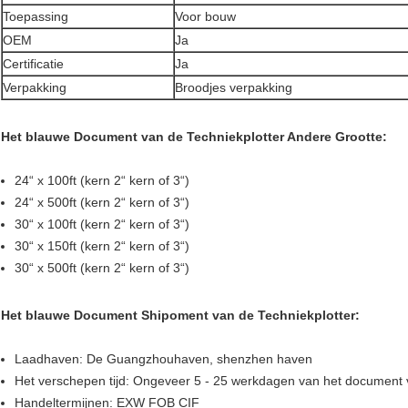
Toepassing
Voor bouw
OEM
Ja
Certificatie
Ja
Verpakking
Broodjes verpakking
Het blauwe Document van de Techniekplotter Andere Grootte:
24“ x 100ft (kern 2“ kern of 3“)
24“ x 500ft (kern 2“ kern of 3“)
30“ x 100ft (kern 2“ kern of 3“)
30“ x 150ft (kern 2“ kern of 3“)
30“ x 500ft (kern 2“ kern of 3“)
Het blauwe Document Shipoment van de Techniekplotter:
Laadhaven: De Guangzhouhaven, shenzhen haven
Het verschepen tijd: Ongeveer 5 - 25 werkdagen van het document
Handeltermijnen: EXW FOB CIF