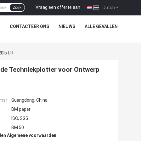
Vraag een offerte aan
|
Dutch
Zoek
E
CONTACTEER ONS
NIEUWS
ALLE GEVALLEN
0lb Uit
 de Techniekplotter voor Ontwerp
mst:
Guangdong, China
BM paper
ISO, SGS
BM 50
den Algemene voorwaarden: