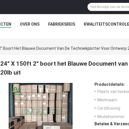
UCTEN
OVER ONS
FABRIEKSREIS
KWALITEITSCONTROL
 2“ Boort Het Blauwe Document Van De Techniekplotter Voor Ontwerp 2
24“ X 150ft 2“ boort het Blauwe Document van
20lb uit
Productdetails:
Plaats van herko
Merknaam:
Certificering:
Modelnummer:
Betalen & Verzen