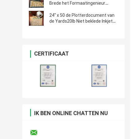
Brede het Formaatingenieur
Plotting Paper van ' x500ft
24“ x 50 de Plotterdocument van
de Yards20lb Niet beklede Inkjet
Bankpost CAD Broodjes
CERTIFICAAT
IK BEN ONLINE CHATTEN NU