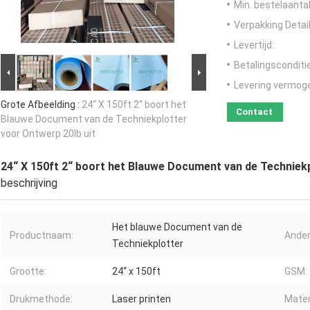
Min. bestelaantal
Verpakking Detail
Levertijd:
Betalingsconditi
Levering vermog
Grote Afbeelding :
24“ X 150ft 2“ boort het
Contact
Blauwe Document van de Techniekplotter
voor Ontwerp 20lb uit
24“ X 150ft 2“ boort het Blauwe Document van de Techniekp
beschrijving
Het blauwe Document van de
Productnaam:
Ande
Techniekplotter
Grootte:
24“ x 150ft
GSM:
Drukmethode:
Laser printen
Mater