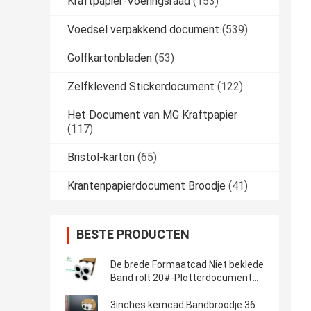
Kraftpapier-Voeringsraad
(153)
Voedsel verpakkend document
(539)
Golfkartonbladen
(53)
Zelfklevend Stickerdocument
(122)
Het Document van MG Kraftpapier
(117)
Bristol-karton
(65)
Krantenpapierdocument Broodje
(41)
BESTE PRODUCTEN
De brede Formaatcad Niet beklede
Band rolt 20#-Plotterdocument
24“ x 150 '
3inches kerncad Bandbroodje 36