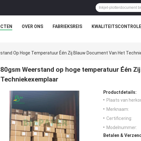
UCTEN
OVER ONS
FABRIEKSREIS
KWALITEITSCONTROL
tand Op Hoge Temperatuur Één Zij Blauw Document Van Het Techni
80gsm Weerstand op hoge temperatuur Één Zij
Techniekexemplaar
Productdetails:
Plaats van herko
Merknaam:
Certificering:
Modelnummer:
Betalen & Verzen