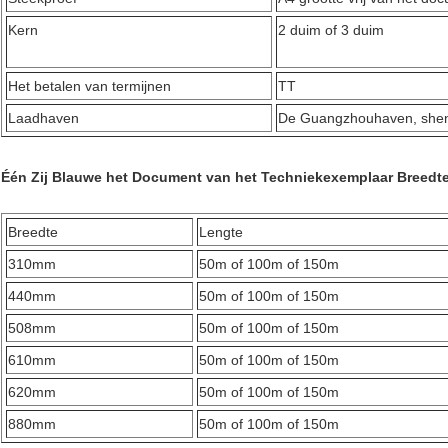
Kern
2 duim of 3 duim
Het betalen van termijnen
TT
Laadhaven
De Guangzhouhaven, she
Één Zij Blauwe het Document van het Techniekexemplaar Breedte
Breedte
Lengte
310mm
50m of 100m of 150m
440mm
50m of 100m of 150m
508mm
50m of 100m of 150m
610mm
50m of 100m of 150m
620mm
50m of 100m of 150m
880mm
50m of 100m of 150m