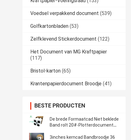
Kraftpapier-Voeringsraad
(153)
Voedsel verpakkend document
(539)
Golfkartonbladen
(53)
Zelfklevend Stickerdocument
(122)
Het Document van MG Kraftpapier
(117)
Bristol-karton
(65)
Krantenpapierdocument Broodje
(41)
BESTE PRODUCTEN
De brede Formaatcad Niet beklede
Band rolt 20#-Plotterdocument
24“ x 150 '
3inches kerncad Bandbroodje 36