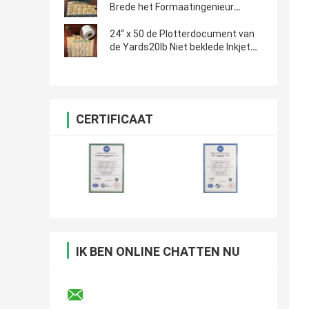
Brede het Formaatingenieur
Plotting Paper van ' x500ft
24“ x 50 de Plotterdocument van
de Yards20lb Niet beklede Inkjet
Bankpost CAD Broodjes
CERTIFICAAT
IK BEN ONLINE CHATTEN NU