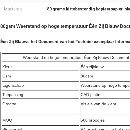
Markeren:
80 grams hittebestendig kopieerpapier
,
bl
80gsm Weerstand op hoge temperatuur Één Zij Blauw Doc
Één Zij Blauwe het Document van het Techniekexemplaar Informa
Weerstand op hoge temperatuur Één Zij Blauw Document
Kleur
Één zijblauw
Gsm
80gsm
Eigenschap
Weerstand op hoge tempe
Toepassing
CAD plotter
Grootte
Als eis van de klant
MOQ
500 broodjes
Steekproef
A4 grootte vrij van het d