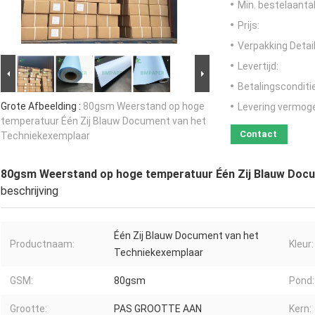
Min. bestelaantal
Prijs:
Verpakking Detail
Levertijd:
Betalingsconditi
Grote Afbeelding :
80gsm Weerstand op hoge
Levering vermog
temperatuur Één Zij Blauw Document van het
Contact
Techniekexemplaar
80gsm Weerstand op hoge temperatuur Één Zij Blauw Docu
beschrijving
Één Zij Blauw Document van het
Productnaam:
Kleur:
Techniekexemplaar
GSM:
80gsm
Pond:
Grootte:
PAS GROOTTE AAN
Kern: