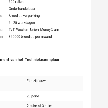
:
500 rollen
Onderhandelbaar
s:
Broodjes verpakking
5 - 25 werkdagen
es:
T/T, Western Union, MoneyGram
en:
350000 broodjes per maand
ment van het Techniekexemplaar
Één zijblauw
20 pond
2 duim of 3 duim