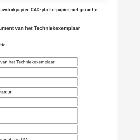
auwdrukpapier
,
CAD-plotterpapier met garantie
ument van het Techniekexemplaar
tie:
 van het Techniekexemplaar
ratuur
ocument van BM