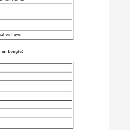
nzhen haven
 en Lengte: