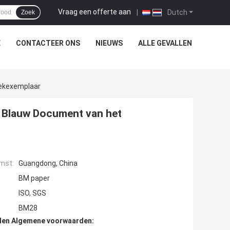
Vraag een offerte aan
|
Dutch
Zoek
E
CONTACTEER ONS
NIEUWS
ALLE GEVALLEN
ekexemplaar
 Blauw Document van het
mst:
Guangdong, China
BM paper
ISO, SGS
BM28
den Algemene voorwaarden: