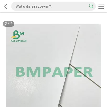
2
/
4