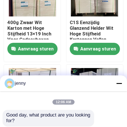
Fabrieksreis
400g Zwaar Wit
C1S Eenzijdig
Karton met Hoge
Glanzend Helder Wit
Stijfheid 13×19 Inch
Hoge Stijfheid
Kwaliteitscontrole
Voor Cadeauboxen
Kartonnen Vellen
Aanvraag sturen
Aanvraag sturen
Contacteer ons
nieuws
jenny
Alle Gevallen
12:06 AM
CAD Plotterdocument
Good day, what product are you looking 
for?
12x18 inch fotolijst
280 gsm Witte
NCR-papier zonder koolstof