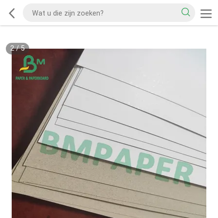
2
/
5