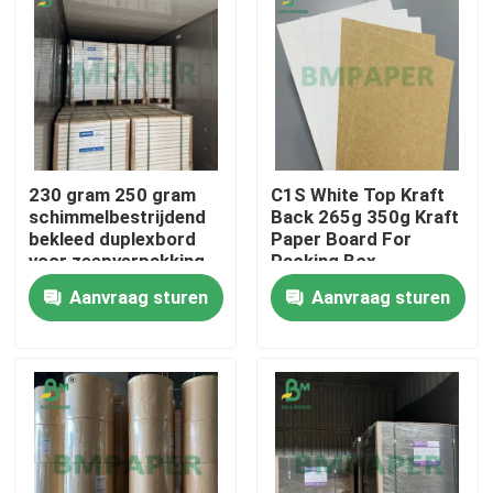
230 gram 250 gram
C1S White Top Kraft
schimmelbestrijdend
Back 265g 350g Kraft
bekleed duplexbord
Paper Board For
voor zeepverpakking
Packing Box
700 -900 mm
Aanvraag sturen
Aanvraag sturen
Thuis
Producten
Over ons