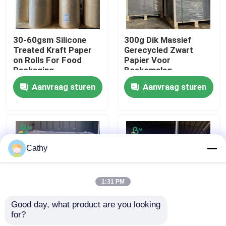
Fabrieksreis
30-60gsm Silicone
300g Dik Massief
Treated Kraft Paper
Gerecycled Zwart
on Rolls For Food
Papier Voor
Kwaliteitscontrole
Packaging
Boekomslag
889*1194mm
Aanvraag sturen
Aanvraag sturen
Contacteer ons
nieuws
Cathy
Alle Gevallen
1:31 PM
CAD Plotterdocument
Good day, what product are you looking 
for?
100 mm
350 gram klei bedekt
NCR-papier zonder koolstof