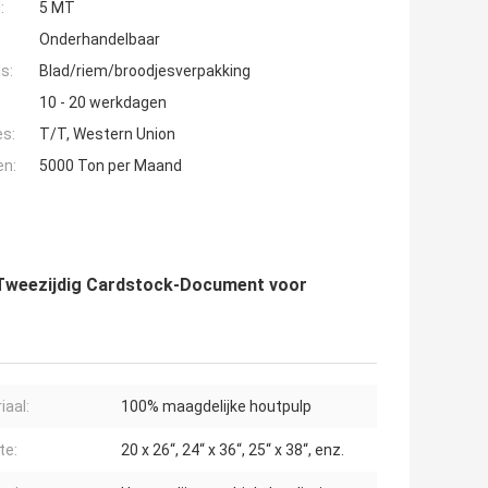
:
5 MT
Onderhandelbaar
s:
Blad/riem/broodjesverpakking
10 - 20 werkdagen
es:
T/T, Western Union
en:
5000 Ton per Maand
 Tweezijdig Cardstock-Document voor
iaal:
100% maagdelijke houtpulp
te:
20 x 26“, 24“ x 36“, 25“ x 38“, enz.