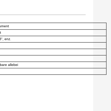
cument
t
3“, enz.
are allebei