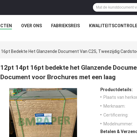
UCTEN
OVER ONS
FABRIEKSREIS
KWALITEITSCONTROL
t 16pt Bedekte Het Glanzende Document Van C2S, Tweezijdig Cardst
12pt 14pt 16pt bedekte het Glanzende Documen
Document voor Brochures met een laag
Productdetails:
Plaats van herko
Merknaam:
Certificering:
Modelnummer:
Betalen & Verzen