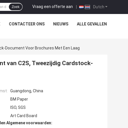
Vraag een offerte aan
|
Dutch
Zoek
E
CONTACTEER ONS
NIEUWS
ALLE GEVALLEN
ock-Document Voor Brochures Met Een Laag
t van C2S, Tweezijdig Cardstock-
mst:
Guangdong, China
BM Paper
ISO, SGS
Art Card Board
den Algemene voorwaarden: