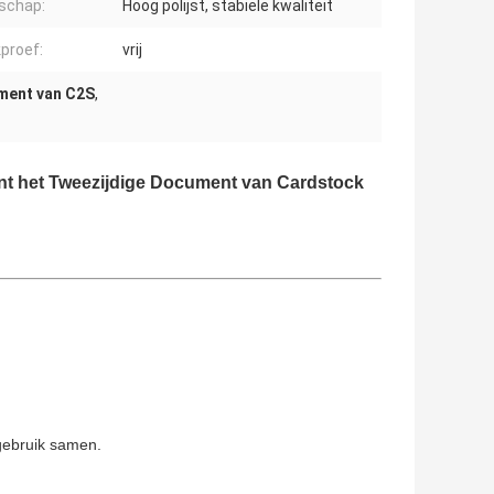
schap:
Hoog polijst, stabiele kwaliteit
proef:
vrij
ment van C2S
,
ent het Tweezijdige Document van Cardstock
 gebruik samen.