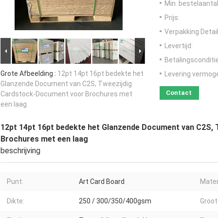
Min. bestelaantal
Prijs:
Verpakking Detail
Levertijd:
Betalingsconditi
Grote Afbeelding :
12pt 14pt 16pt bedekte het
Levering vermog
Glanzende Document van C2S, Tweezijdig
Contact
Cardstock-Document voor Brochures met
een laag
12pt 14pt 16pt bedekte het Glanzende Document van C2S,
Brochures met een laag
beschrijving
Punt:
Art Card Board
Mater
Dikte:
250 / 300/350/400gsm
Groot