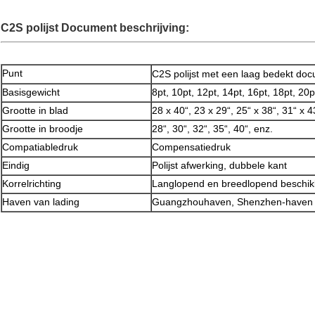
C2S polijst Document
beschrijving:
Punt
C2S polijst met een laag bedekt do
Basisgewicht
8pt, 10pt, 12pt, 14pt, 16pt, 18pt, 20p
Grootte in blad
28 x 40“, 23 x 29“, 25“ x 38“, 31“ x 4
Grootte in broodje
28“, 30“, 32“, 35“, 40“, enz.
Compatiabledruk
Compensatiedruk
Eindig
Polijst afwerking, dubbele kant
Korrelrichting
Langlopend en breedlopend beschikb
Haven van lading
Guangzhouhaven, Shenzhen-haven