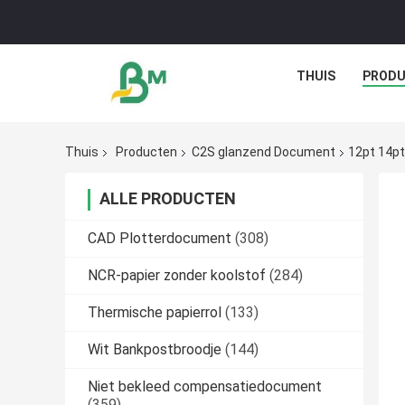
THUIS
PROD
Thuis
Producten
C2S glanzend Document
12pt 14p
ALLE PRODUCTEN
CAD Plotterdocument
(308)
NCR-papier zonder koolstof
(284)
Thermische papierrol
(133)
Wit Bankpostbroodje
(144)
Niet bekleed compensatiedocument
(359)