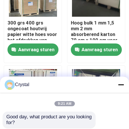
Fabrieksreis
300 grs 400 grs
Hoog bulk 1 mm 1,5
ongecoat houtvrij
mm 2 mm
papier witte hoes voor
absorberend karton
Kwaliteitscontrole
het afdrukken van
70 cm x 100 cm voor
uitnodigingskaarten
het maken van
Aanvraag sturen
Aanvraag sturen
papieren coasters
Contacteer ons
nieuws
Crystal
Alle Gevallen
9:21 AM
CAD Plotterdocument
Good day, what product are you looking 
for?
60pt 80pt Aan beide
20PT 40PT 60PT
NCR-papier zonder koolstof