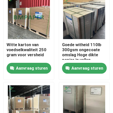
Witte karton van
Goede witheid 110lb
voedselkwaliteit 250
300gsm ongecoate
gram voor versheid
omslag Hoge dikte
papier in vellen
Aanvraag sturen
Aanvraag sturen
Thuis
Producten
Over ons