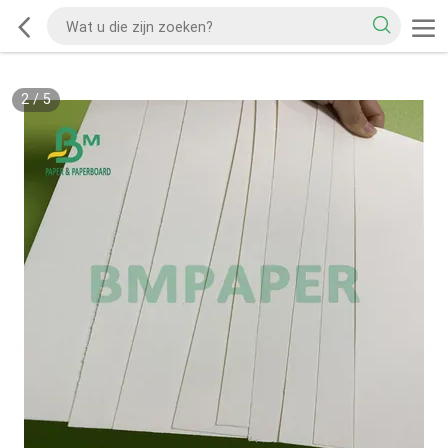
2
/
5